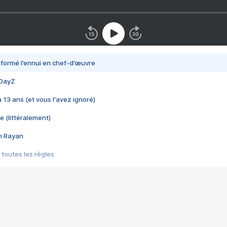
nsformé l’ennui en chef-d’œuvre
 DayZ
 a 13 ans (et vous l'avez ignoré)
e (littéralement)
im Rayan
 toutes les règles
s les jeux vidéo
us choquant de Rockstar ? - Le scandale BULLY
e plus moche de Steam