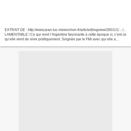
EXTRAIT DE : http://www.jean-luc-melenchon.fr/article/blogview/285/1/1/ .../...
LAMENTABLE ! Ce qui rend l’Argentine fascinante à cette époque ci, c’est ce
qu’elle vient de vivre politiquement. Soignée par le FMi avec qui elle a
conclu 19 accords en dix...