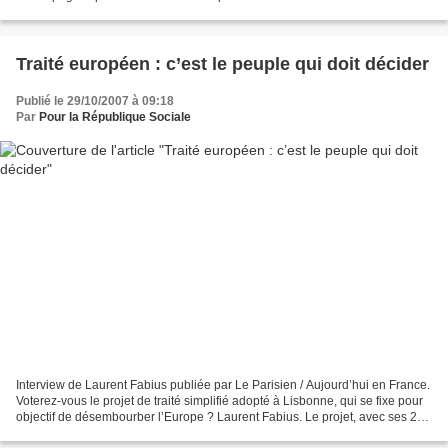
aux côtés des cheminots, agents RATP,...
Traité européen : c’est le peuple qui doit décider
Publié le 29/10/2007 à 09:18
Par
Pour la République Sociale
Interview de Laurent Fabius publiée par Le Parisien / Aujourd’hui en France.
Voterez-vous le projet de traité simplifié adopté à Lisbonne, qui se fixe pour
objectif de désembourber l’Europe ? Laurent Fabius. Le projet, avec ses 250
pages et ses 297 amendements,...