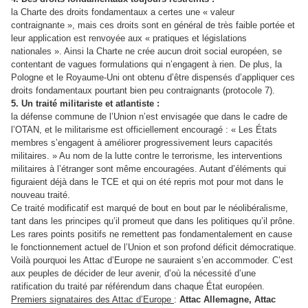
la Charte des droits fondamentaux a certes une « valeur
contraignante », mais ces droits sont en général de très faible portée et
leur application est renvoyée aux « pratiques et législations
nationales ». Ainsi la Charte ne crée aucun droit social européen, se
contentant de vagues formulations qui n’engagent à rien. De plus, la
Pologne et le Royaume-Uni ont obtenu d’être dispensés d’appliquer ces
droits fondamentaux pourtant bien peu contraignants (protocole 7).
5. Un traité militariste et atlantiste :
la défense commune de l’Union n’est envisagée que dans le cadre de
l’OTAN, et le militarisme est officiellement encouragé : « Les États
membres s’engagent à améliorer progressivement leurs capacités
militaires. » Au nom de la lutte contre le terrorisme, les interventions
militaires à l’étranger sont même encouragées. Autant d’éléments qui
figuraient déjà dans le TCE et qui on été repris mot pour mot dans le
nouveau traité.
Ce traité modificatif est marqué de bout en bout par le néolibéralisme,
tant dans les principes qu’il promeut que dans les politiques qu’il prône.
Les rares points positifs ne remettent pas fondamentalement en cause
le fonctionnement actuel de l’Union et son profond déficit démocratique.
Voilà pourquoi les Attac d’Europe ne sauraient s’en accommoder. C’est
aux peuples de décider de leur avenir, d’où la nécessité d’une
ratification du traité par référendum dans chaque État européen.
Premiers signataires des Attac d’Europe
:
Attac Allemagne, Attac