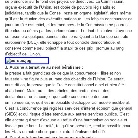
se prononcer sur le fond des projets de directives. La Commission,
organe exécutif de l’Union, est dotée de pouvoirs législatifs et
judiciaires, tandis que le Conseil reste un organe législatif, alors même
qu’il est la réunion des exécutifs nationaux. Les lobbies continueront de
jouer un rôle essentiel, et les membres de la Commission ne pourront
être élus ou démis par les parlementaires. Le droit d’initiative citoyenne
se résume à quelques bonnes intentions. Quant à la Banque centrale
européenne (BCE), elle échappe à tout contrôle démocratique, et
conserve comme seul objectif la stabilité des prix, promue au rang
d’objectif de l’Union.
3. Aucune a
lternative au néolibéralisme :
la presse a fait grand cas de ce que la concurrence « libre et non
faussée » ne figure plus au rang des objectifs de l’Union. Ce serait,
nous dit-on, la preuve que le Traité constitutionnel a bel et bien été
abandonné. Mais, au fil des articles, des protocoles et des
déclarations, on s’aperçoit que cette concurrence demeure
omniprésente, et qu’il est impossible d’échapper au modèle néolibéral.
C’est la concurrence qui régit les services d’intérêt économique général
(SIEG) et qui risque d’être étendue aux autres services publics. C’est
elle encore qui sert d’excuse au refus d’une harmonisation sociale et
fiscale par le haut. Le traité, tel qu’il se présente, rend impossible pour
les États un autre choix que celui du libéralisme
débridé.
4. Des droits fondamentaux toujours restreints :