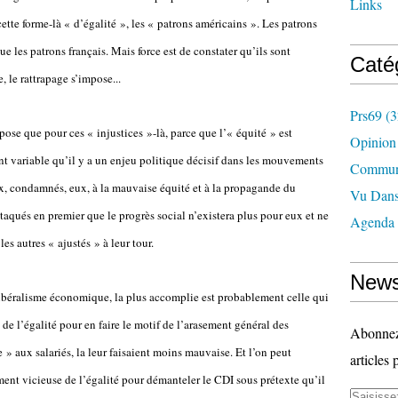
Links
cette forme-là « d’égalité », les « patrons américains ». Les patrons
e les patrons français. Mais force est de constater qu’ils sont
Caté
, le rattrapage s’impose...
Prs69
(3
pose que pour ces « injustices »-là, parce que l’« équité » est
Opinion
t variable qu’il y a un enjeu politique décisif dans les mouvements
Commun
ux, condamnés, eux, à la mauvaise équité et à la propagande du
Vu Dans
ttaqués en premier que le progrès social n’existera plus pour eux et ne
Agenda
 les autres « ajustés » à leur tour.
News
 libéralisme économique, la plus accomplie est probablement celle qui
 de l’égalité pour en faire le motif de l’arasement général des
Abonnez-
 » aux salariés, la leur faisaient moins mauvaise. Et l’on peut
articles 
ement vicieuse de l’égalité pour démanteler le CDI sous prétexte qu’il