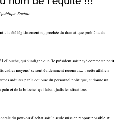
 nom de l’équité !!!
épublique Sociale
entiel a été légitimement rapprochée du dramatique problème de
té Lellouche, qui s’indigne que "le président soit payé comme un petit
ts cadres moyens" se sont évidemment reconnus... -, cette affaire a
normes induites par la coupure du personnel politique, et donne un
ain et de la brioche" qui faisait jadis les situations
énérale du pouvoir d’achat soit la seule mise en rapport possible, ni