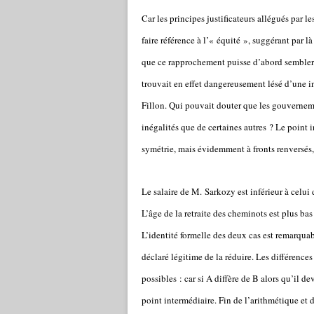
Car les principes justificateurs allégués par 
faire référence à l’« équité », suggérant par 
que ce rapprochement puisse d’abord sembler. À
trouvait en effet dangereusement lésé d’une 
Fillon. Qui pouvait douter que les gouverneme
inégalités que de certaines autres ? Le point i
symétrie, mais évidemment à fronts renversés, 
Le salaire de M. Sarkozy est inférieur à celu
L’âge de la retraite des cheminots est plus bas 
L’identité formelle des deux cas est remarquable
déclaré légitime de la réduire. Les différence
possibles : car si A diffère de B alors qu’il de
point intermédiaire. Fin de l’arithmétique et d