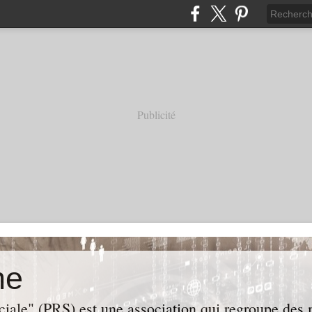
Publicité
ne
iale" (PRS) est une association qui regroupe des m