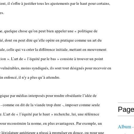
, il s’offre à justifier tous les ajustements par le haut pour certains,
es.
rme, quelque chose qu’on peut bien appeler une « politique de
cié, dont on peut dire qu’elle opère en pratique comme un art du
ale, celle qui va créer la différence initiale, mettant en mouvement
on ». L’art de « l’équité par le bas » consiste à trouver un point
us vulnérables, moins syndiqués, ils sont tout désignés pour recevoir en
in enfoncé, il n’y a plus qu’à attendre.
gique par médias interposés pour rendre obsédante l’idée de
s » - comme on dit de la viande trop dure -, imposer comme seule
Page
. L’art de « l’équité par le haut » recherche, lui, une référence
 pour reconstruire la norme, en plus avantageux. Par exemple, un
Album -
 législature antérieure a réussi à propulser en douce, ou pour une