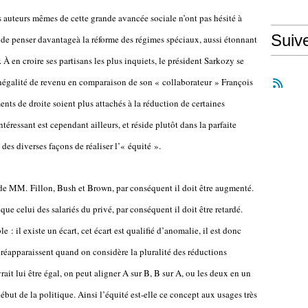
les auteurs mêmes de cette grande avancée sociale n’ont pas hésité à
Suiv
là de penser davantageà la réforme des régimes spéciaux, aussi étonnant
 en croire ses partisans les plus inquiets, le président Sarkozy se
inégalité de revenu en comparaison de son « collaborateur » François
nts de droite soient plus attachés à la réduction de certaines
ntéressant est cependant ailleurs, et réside plutôt dans la parfaite
des diverses façons de réaliser l’« équité ».
i de MM. Fillon, Bush et Brown, par conséquent il doit être augmenté.
que celui des salariés du privé, par conséquent il doit être retardé.
 : il existe un écart, cet écart est qualifié d’anomalie, il est donc
s réapparaissent quand on considère la pluralité des réductions
vrait lui être égal, on peut aligner A sur B, B sur A, ou les deux en un
ébut de la politique. Ainsi l’équité est-elle ce concept aux usages très