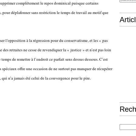
 supprimer complètement le repos dominical puisque certains
, pour déplafonner sans restriction le temps de travail au motif que
Artic
ser l’opposition à la régression pour du conservatisme, et les « pas
e des retraites ne cesse de revendiquer la « justice » et n’est pas loin
re temps de remettre à l’endroit ce parfait sens dessus dessous. C’est
es spéciaux offre une occasion de ne surtout pas manquer de récupérer
l, qui n’a jamais été celui de la convergence pour le pire.
Rech