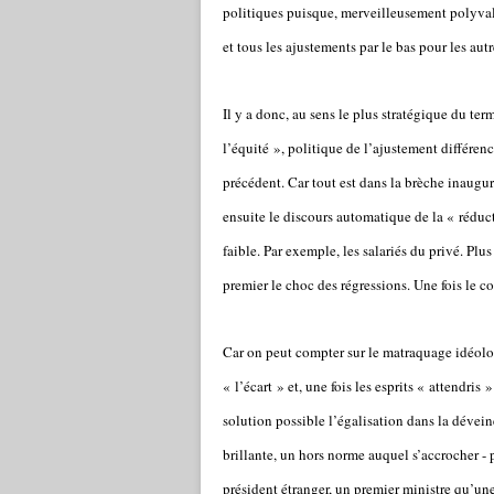
politiques puisque, merveilleusement polyvalent
et tous les ajustements par le bas pour les autr
Il y a donc, au sens le plus stratégique du te
l’équité », politique de l’ajustement différen
précédent. Car tout est dans la brèche inaugur
ensuite le discours automatique de la « réducti
faible. Par exemple, les salariés du privé. Pl
premier le choc des régressions. Une fois le co
Car on peut compter sur le matraquage idéolo
« l’écart » et, une fois les esprits « attendri
solution possible l’égalisation dans la déveine
brillante, un hors norme auquel s’accrocher -
président étranger, un premier ministre qu’une