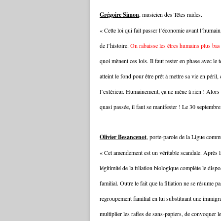
Grégoire Simon
, musicien des Têtes raides.
« Cette loi qui fait passer l’économie avant l’humain
de l’histoire.
On rabaisse les êtres humains plus bas 
quoi mènent ces lois. Il faut rester en phase avec le 
atteint le fond pour être prêt à mettre sa vie en péril
l’extérieur. Humainement, ça ne mène à rien ! Alors il f
quasi passée, il faut se manifester ! Le 30 septembr
Olivier Besancenot
, porte-parole de la Ligue comm
« Cet amendement est un véritable scandale. Après la 
légitimité de la filiation biologique complète le dis
familial. Outre le fait que la filiation ne se résume pas
regroupement familial en lui substituant une immigra
multiplier les rafles de sans-papiers, de convoquer 