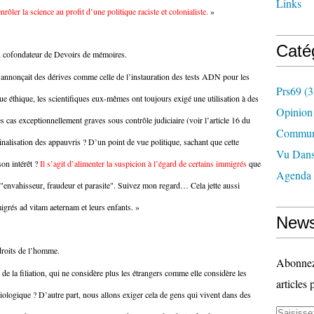
Links
enrôler la science au profit d’une politique raciste et colonialiste.
»
Caté
, cofondateur de Devoirs de mémoires.
 annonçait des dérives comme celle de l’instauration des tests ADN pour les
Prs69
(3
e éthique, les scientifiques eux-mêmes ont toujours exigé une utilisation à des
Opinion
 cas exceptionnellement graves sous contrôle judiciaire (voir l’article 16 du
Commun
inalisation des appauvris ? D’un point de vue politique, sachant que cette
Vu Dans
son intérêt ?
Il s’agit d’alimenter la suspicion à l’égard de certains immigrés
que
Agenda
"envahisseur, fraudeur et parasite". Suivez mon regard… Cela jette aussi
igrés ad vitam aeternam et leurs enfants. »
News
 droits de l’homme.
Abonnez-
e la filiation, qui ne considère plus les étrangers comme elle considère les
articles 
biologique ? D’autre part, nous allons exiger cela de gens qui vivent dans des