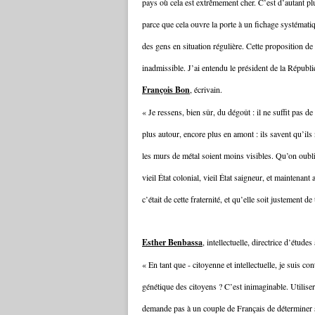
pays où cela est extrêmement cher. C’est d’autant 
parce que cela ouvre la porte à un fichage systématiq
des gens en situation régulière. Cette proposition d
inadmissible. J’ai entendu le président de la Républ
François Bon
, écrivain.
« Je ressens, bien sûr, du dégoût : il ne suffit pas d
plus autour, encore plus en amont : ils savent qu’il
les murs de métal soient moins visibles. Qu’on oubli
vieil État colonial, vieil État saigneur, et maintenant 
c’était de cette fraternité, et qu’elle soit justement 
Esther Benbassa
, intellectuelle, directrice d’étud
« En tant que - citoyenne et intellectuelle, je suis con
génétique des citoyens ? C’est inimaginable. Utilis
demande pas à un couple de Français de déterminer sa f