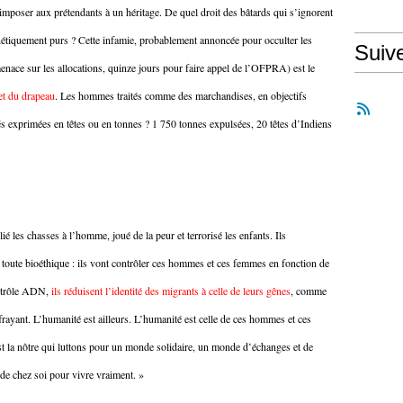
mposer aux prétendants à un héritage. De quel droit des bâtards qui s’ignorent
énétiquement purs ? Cette infamie, probablement annoncée pour occulter les
Suiv
nace sur les allocations, quinze jours pour faire appel de l’OFPRA) est le
 et du drapeau
. Les hommes traités comme des marchandises, en objectifs
tés exprimées en têtes ou en tonnes ? 1 750 tonnes expulsées, 20 têtes d’Indiens
lié les chasses à l’homme, joué de la peur et terrorisé les enfants. Ils
 toute bioéthique : ils vont contrôler ces hommes et ces femmes en fonction de
ontrôle ADN,
ils
réduisent l’identité des migrants à celle de leurs gênes
, comme
ffrayant. L’humanité est ailleurs. L’humanité est celle de ces hommes et ces
t la nôtre qui luttons pour un monde solidaire, un monde d’échanges et de
de chez soi pour vivre vraiment. »